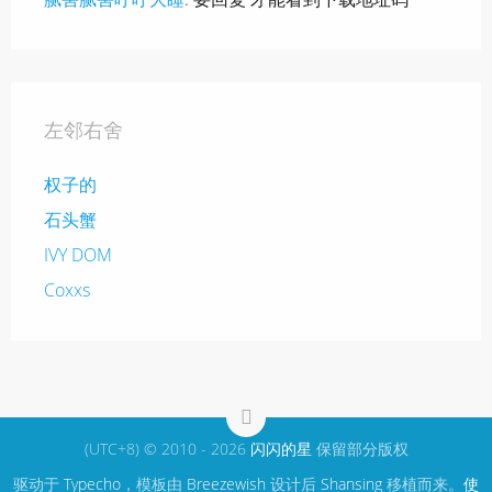
左邻右舍
权子的
石头蟹
IVY DOM
Coxxs
(UTC+8) © 2010 - 2026
闪闪的星
保留部分版权
驱动于
Typecho
，模板由
Breezewish
设计后
Shansing
移植而来。
使