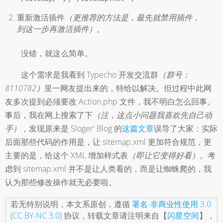
重新激活插件
（更推荐的方法是，最先就禁用插件，
到这一步再激活插件）
。
没错，就这么简单。
这个需求是我看到 Typecho 开发交流群
（群号：
8110782）
里一网友提出来的，特给以解决。但过程中此网
友多次提到必须要改 Action.php 文件，我不明白怎么回事。
事后，我在网上搜索了下
（注，这点小问题我喜欢先自己动
手）
，发现原来是 Sloger' Blog 的
这篇文章
误导了大家：实际
后面那些代码的作用是，让 sitemap.xml 更加符合规范，更
主要的是，给这个 XML 增加样式表
（即让它变得好看）
。考
虑到 sitemap.xml 并不是让人类看的，而是让蜘蛛爬的，我
认为那些修改操作就无必要啦。
若无特别说明，本文系原创，遵循
署名-非商业性使用 3.0
(CC BY-NC 3.0)
协议，转载文章请注明来自【
闪星空间
】，