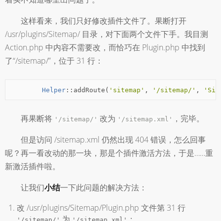
这样看来，我们只好修改插件文件了。果断打开
/usr/plugins/Sitemap/ 目录，对下面两个文件下手。我目测
Action.php 中内容不需要改，而恰巧在 Plugin.php 中找到
了“/sitemap/”，位于 31 行：
Helper
::
addRoute
(
'sitemap'
,
'/sitemap/'
,
'Sit
再果断将
改为
，完毕。
'/sitemap/'
'/sitemap.xml'
但是访问 /sitemap.xml 仍然出现 404 错误，怎么回事
呢？再一看改动的那一块，那是个插件激活方法，于是……重
新激活插件啦。
让我们
小结
一下此问题的解决方法：
改 /usr/plugins/Sitemap/Plugin.php 文件第 31 行
为
；
'/sitemap/'
'/sitemap.xml'