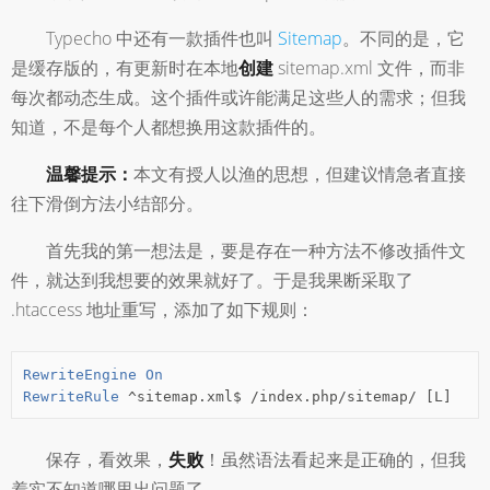
Typecho 中还有一款插件也叫
Sitemap
。不同的是，它
是缓存版的，有更新时在本地
创建
sitemap.xml 文件，而非
每次都动态生成。这个插件或许能满足这些人的需求；但我
知道，不是每个人都想换用这款插件的。
温馨提示：
本文有授人以渔的思想，但建议情急者直接
往下滑倒方法小结部分。
首先我的第一想法是，要是存在一种方法不修改插件文
件，就达到我想要的效果就好了。于是我果断采取了
.htaccess 地址重写，添加了如下规则：
RewriteEngine
On
RewriteRule
^
sitemap
.
xml$ 
/
index
.
php
/
sitemap
/
[
L
]
保存，看效果，
失败
！虽然语法看起来是正确的，但我
着实不知道哪里出问题了。