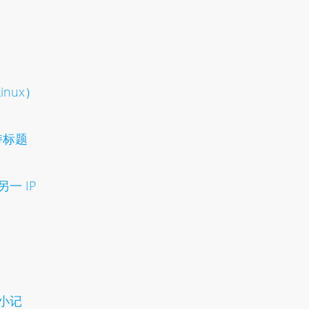
inux）
持标题
另一 IP
改小记