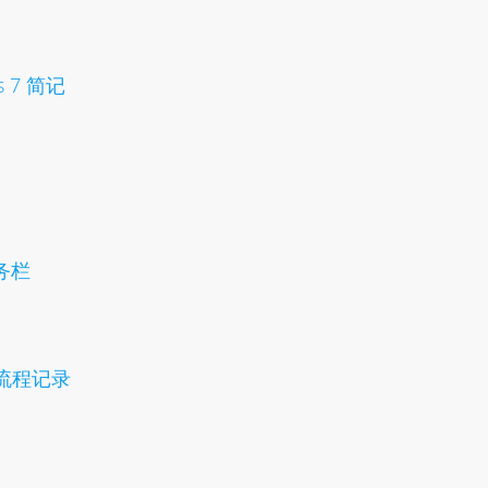
s 7 简记
任务栏
试流程记录