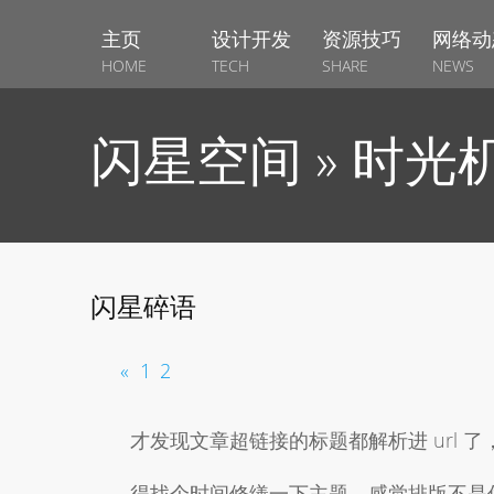
主页
设计开发
资源技巧
网络动
HOME
TECH
SHARE
NEWS
闪星空间 » 时光
闪星碎语
«
1
2
才发现文章超链接的标题都解析进 url 了，
得找个时间修缮一下主题。感觉排版不是