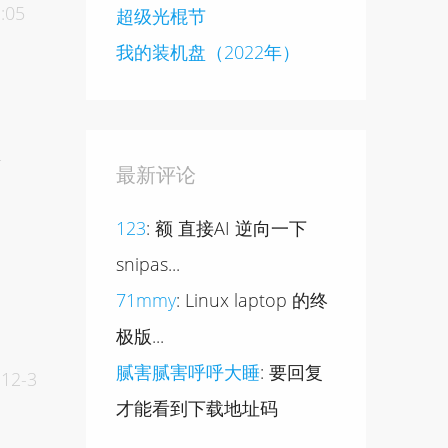
:05
超级光棍节
我的装机盘（2022年）
4
最新评论
123
: 额 直接AI 逆向一下
snipas...
71mmy
: Linux laptop 的终
极版...
腻害腻害呼呼大睡
: 要回复
-12-3
才能看到下载地址码