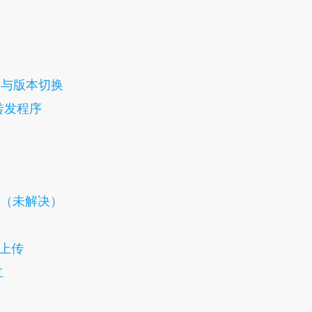
计费与版本切换
端口转发程序
灰蒙蒙（未解决）
文件上传
立