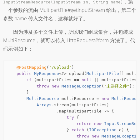
，第
InputStreamResource(InputStream in, String name)
一个参数的流由 MultipartFile#getInputStream 给出，第二个
参数 name 传入文件名，这样就好了。
因为涉及多个文件上传，所以我们组成集合，并包装成
MultiResource，就可以传入 HttpRequest#form 方法了。代
码示例如下：
@PostMapping
(
"/upload"
)
public
MyResponse
<?>
 upload
(
MultipartFile
[]
 multi
if
(
multipartFiles 
==
null
||
 multipartFiles
.
throw
new
MessageException
(
"未选择文件"
);
}
MultiResource
 multiResource 
=
new
MultiResour
Arrays
.
stream
(
multipartFiles
)
.
map
(
multipartFile 
->
{
try
{
return
new
InputStreamRes
}
catch
(
IOException
 e
)
{
throw
new
MessageExceptio