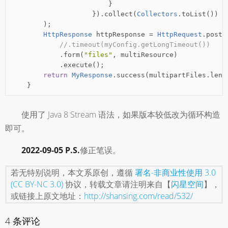
}
}).
collect
(
Collectors
.
toList
())
);
HttpResponse
 httpResponse 
=
HttpRequest
.
post
(
//.timeout(myConfig.getLongTimeout())
.
form
(
"files"
,
 multiResource
)
.
execute
();
return
MyResponse
.
success
(
multipartFiles
.
leng
}
使用了 Java 8 Stream 语法，如果版本较低改为循环构造
即可。
2022-09-05 P.S.
修正笔误。
若无特别说明，本文系原创，遵循
署名-非商业性使用 3.0
(CC BY-NC 3.0)
协议，转载文章请注明来自【
闪星空间
】，
或链接上原文地址：
http://shansing.com/read/532/
4 条评论