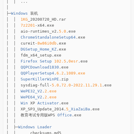
│
│
...
│
├─
Windows
装机
│
│
1KG
_20200720_HD
.
│
│
7z2201
-
x64
.
│
│
  aio
-
runtimes_v2
.
5.0
.
│
│
ChromeStandaloneSetup64
.
│
│
  cureit
-
8w86i0db
.
│
│
DGSetup_Home_KZ
.
│
│
  fdm_x64_setup
.
│
│
Firefox
Setup
102.5
.
0esr
.
│
│
QQPCDownload1830
.
│
│
QQPlayerSetup4
.
6.2
.
1089.exe
│
│
SuperKillerWinPE
.
│
│
  sysdiag
-
full
-
5.0
.
72.0
-
2022.11
.
29.1
.
│
│
WePE32_V2
.
2.exe
│
│
WePE64_V2
.
2.exe
│
│
Win
 XP 
Activator
.
│
│
  XP_SP3_Update_2014
.
5
_XiaZaiBa
.
│
│
教育考试专用版
WPS 
Office
.
│
│
│
├─
Windows
Loader
│
│
      checksums
.