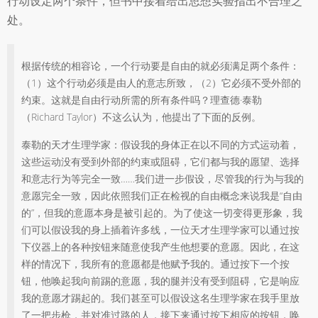
行动设定两个条件，但书中接着给出思想实验指出不合理之
处。
根据传统的相容论，一个行动要是自由的就必须满足两个条件：
（1）这个行动必须是由人的意志所致，（2）它必须不受外部的
约束。这就是自由行动所需的所有条件吗？理查德·泰勒
（Richard Taylor）不这么认为，他提出了下面的反例。
泰勒的天才生理学家：假设我的身体正在以不同的方式运动着，
这些运动没有受到外部的约束或阻碍，它们都与我的愿望、选择
和意志行为等完全一致……我们进一步假设，尽管我的行为与我的
意愿完全一致，因此依照我们正在检视的自由概念来说我是“自由
的”，但我的意愿本身是被引起的。为了使这一切变得更形象，我
们可以假设我的身上插着许多线，一位天才生理学家可以通过按
下仪器上的各种按钮来随意使我产生他想要的意愿。因此，在这
样的情况下，我所有的意愿都是他赋予我的。通过按下一个按
钮，他唤起我向前踢的意愿，我的腿并没有受到阻碍，它是响应
我的意愿才踢起的。我们甚至可以假设这名生理学家在我手里放
了一把步枪，并对准过路的人，接下来通过按下相应的按钮，唤