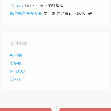
71mmy
: Linux laptop 的终极版...
腻害腻害呼呼大睡
: 要回复 才能看到下载地址码
左邻右舍
权子的
石头蟹
IVY DOM
Coxxs