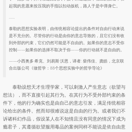
起我的意愿来按压我的手指以扣动扳机，路人于是中弹身亡。
……
泰勒的思想实验表明，由传统相容论提出的条件对自由行动来说
是不充分的。尽管你的行动是由你的意志导致的，且它们没有收
到外部的约束，它们仍然可能是不自由的。如果你的意志不受你
控制——如果你的选择不取决于你——你的行动就不是自由的。
——小西奥多·希克、刘易斯·沃恩，译者: 柴伟佳、龚皓，北京联
合出版公司《做哲学：88个思想实验中的哲学导论》
泰勒设想天才生理学家，可以刺激人产生意志（欲望与
想法），而不直接引起其行为。在其行为不受外部约束的条
件下，他的行为确实也是由自己的意志引发，满足传统相容
论给出的条件。然而却很难说这是自由的行为。或者我们不
诉诸科幻作品，假设某人在不知情且没有同意的情况下成为
瘾君子，其遵循欲望服用毒品的案例同样不能说是依自由意