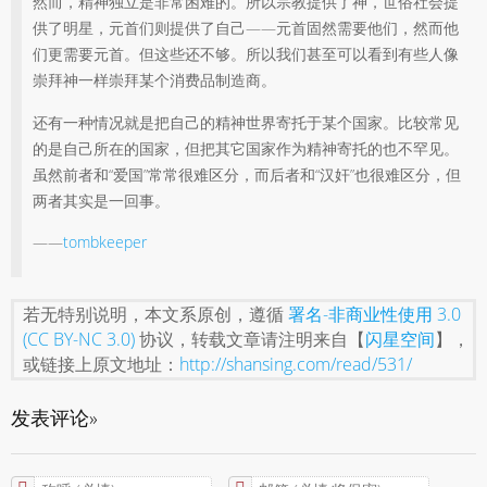
然而，精神独立是非常困难的。所以宗教提供了神，世俗社会提
供了明星，元首们则提供了自己——元首固然需要他们，然而他
们更需要元首。但这些还不够。所以我们甚至可以看到有些人像
崇拜神一样崇拜某个消费品制造商。
还有一种情况就是把自己的精神世界寄托于某个国家。比较常见
的是自己所在的国家，但把其它国家作为精神寄托的也不罕见。
虽然前者和“爱国”常常很难区分，而后者和“汉奸”也很难区分，但
两者其实是一回事。
——
tombkeeper
若无特别说明，本文系原创，遵循
署名-非商业性使用 3.0
(CC BY-NC 3.0)
协议，转载文章请注明来自【
闪星空间
】，
或链接上原文地址：
http://shansing.com/read/531/
发表评论»