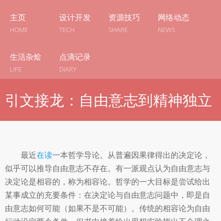
主页
设计开发
资源技巧
网络动态
HOME
TECH
SHARE
NEWS
生活杂烩
点滴记录
LIFE
DIARY
引文接龙：自由意志到精神独立
最近
在读
一本哲学导论。从普遍因果律得出的决定论，
似乎可以推导自由意志不存在。有一派观点认为自由意志与
决定论是相容的，称为相容论。哲学的一大目标是尝试给出
某事成立的充要条件：在决定论与自由意志问题中，即是自
由意志如何可能（如果不是不可能）。传统的相容论为自由